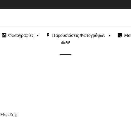
Φωτογραφίες
Παρουσιάσεις Φωτογράφων
Μα
20
ς Μωραΐτης