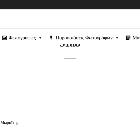
Φωτογραφίες
Παρουσιάσεις Φωτογράφων
Μα
31ab
ς Μωραΐτης