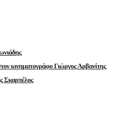
ωνιάδης
στον κινηματογράφο Γιώργος Αρβανίτης
ης Σκαρπέλος