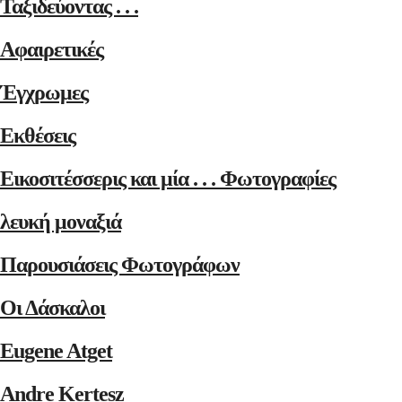
Ταξιδεύοντας . . .
Αφαιρετικές
Έγχρωμες
Εκθέσεις
Εικοσιτέσσερις και μία . . . Φωτογραφίες
λευκή μοναξιά
Παρουσιάσεις Φωτογράφων
Οι Δάσκαλοι
Eugene Atget
Andre Kertesz