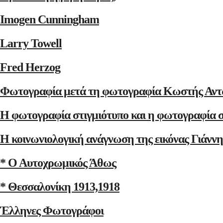
Imogen Cunningham
Larry Towell
Fred Herzog
Φωτογραφία μετά τη φωτογραφία Κωστής Αντ
Η φωτογραφία στιγμιότυπο και η φωτογραφία 
Η κοινωνιολογική ανάγνωση της εικόνας Γιάνν
* Ο Αυτοχρωμικός Άθως
* Θεσσαλονίκη 1913,1918
Έλληνες Φωτογράφοι