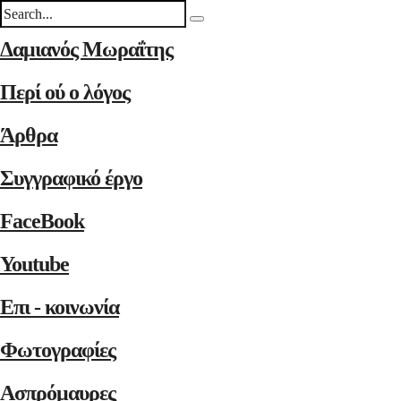
Δαμιανός Μωραΐτης
Περί ού ο λόγος
Άρθρα
Συγγραφικό έργο
FaceBook
Youtube
Επι - κοινωνία
Φωτογραφίες
Ασπρόμαυρες