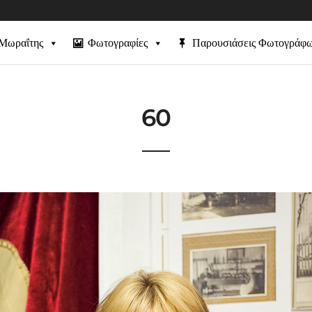
 Μωραΐτης
Φωτογραφίες
Παρουσιάσεις Φωτογράφ
60