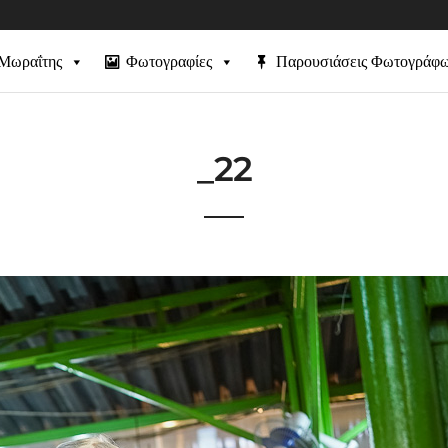
 Μωραΐτης
Φωτογραφίες
Παρουσιάσεις Φωτογράφ
_22