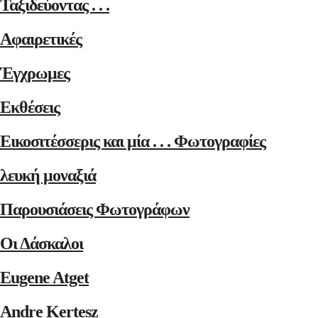
Ταξιδεύοντας . . .
Αφαιρετικές
Έγχρωμες
Εκθέσεις
Εικοσιτέσσερις και μία . . . Φωτογραφίες
λευκή μοναξιά
Παρουσιάσεις Φωτογράφων
Οι Δάσκαλοι
Eugene Atget
Andre Kertesz