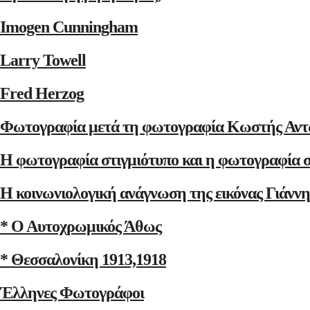
Imogen Cunningham
Larry Towell
Fred Herzog
Φωτογραφία μετά τη φωτογραφία Κωστής Αντ
Η φωτογραφία στιγμιότυπο και η φωτογραφία 
Η κοινωνιολογική ανάγνωση της εικόνας Γιάνν
* Ο Αυτοχρωμικός Άθως
* Θεσσαλονίκη 1913,1918
Έλληνες Φωτογράφοι