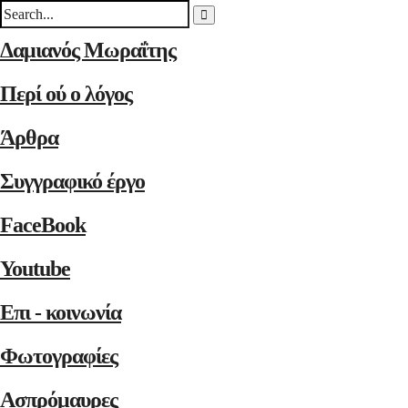
Δαμιανός Μωραΐτης
Περί ού ο λόγος
Άρθρα
Συγγραφικό έργο
FaceBook
Youtube
Επι - κοινωνία
Φωτογραφίες
Ασπρόμαυρες