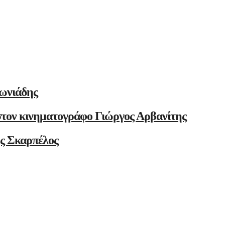
ωνιάδης
στον κινηματογράφο Γιώργος Αρβανίτης
ης Σκαρπέλος