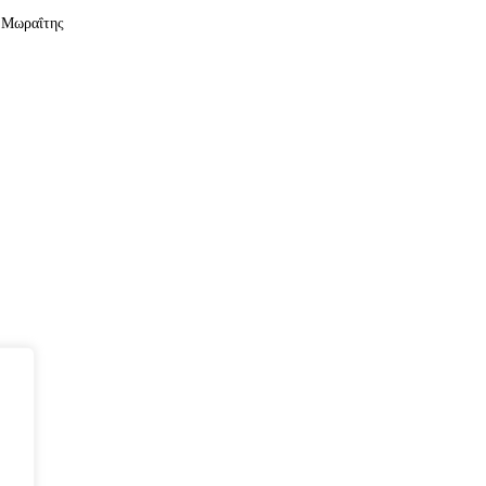
ς Μωραΐτης