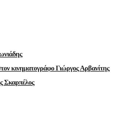
ωνιάδης
στον κινηματογράφο Γιώργος Αρβανίτης
ης Σκαρπέλος