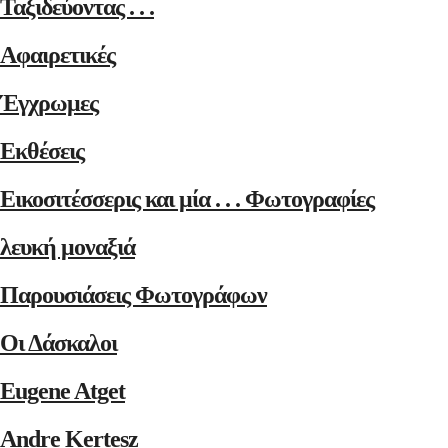
Ταξιδεύοντας . . .
Αφαιρετικές
Έγχρωμες
Εκθέσεις
Εικοσιτέσσερις και μία . . . Φωτογραφίες
λευκή μοναξιά
Παρουσιάσεις Φωτογράφων
Οι Δάσκαλοι
Eugene Atget
Andre Kertesz