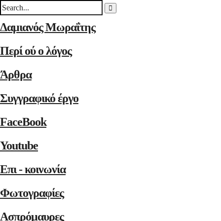
Δαμιανός Μωραΐτης
Περί ού ο λόγος
Άρθρα
Συγγραφικό έργο
FaceBook
Youtube
Επι - κοινωνία
Φωτογραφίες
Ασπρόμαυρες