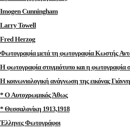
Imogen Cunningham
Larry Towell
Fred Herzog
Φωτογραφία μετά τη φωτογραφία Κωστής Αντ
Η φωτογραφία στιγμιότυπο και η φωτογραφία 
Η κοινωνιολογική ανάγνωση της εικόνας Γιάνν
* Ο Αυτοχρωμικός Άθως
* Θεσσαλονίκη 1913,1918
Έλληνες Φωτογράφοι