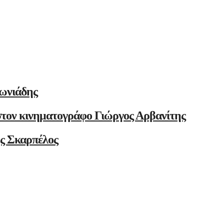
ωνιάδης
στον κινηματογράφο Γιώργος Αρβανίτης
ης Σκαρπέλος