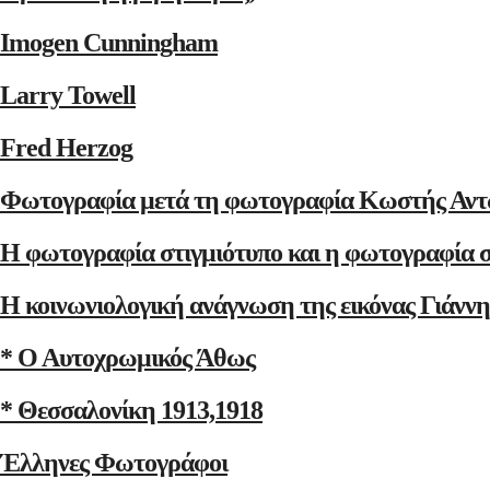
Imogen Cunningham
Larry Towell
Fred Herzog
Φωτογραφία μετά τη φωτογραφία Κωστής Αντ
Η φωτογραφία στιγμιότυπο και η φωτογραφία 
Η κοινωνιολογική ανάγνωση της εικόνας Γιάνν
* Ο Αυτοχρωμικός Άθως
* Θεσσαλονίκη 1913,1918
Έλληνες Φωτογράφοι