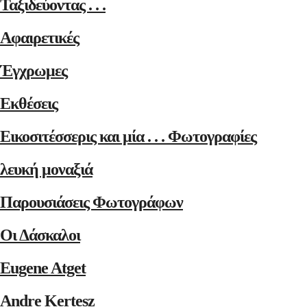
Ταξιδεύοντας . . .
Αφαιρετικές
Έγχρωμες
Εκθέσεις
Εικοσιτέσσερις και μία . . . Φωτογραφίες
λευκή μοναξιά
Παρουσιάσεις Φωτογράφων
Οι Δάσκαλοι
Eugene Atget
Andre Kertesz