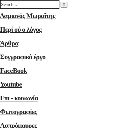
Δαμιανός Μωραΐτης
Περί ού ο λόγος
Άρθρα
Συγγραφικό έργο
FaceBook
Youtube
Επι - κοινωνία
Φωτογραφίες
Ασπρόμαυρες