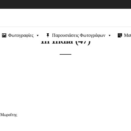
Φωτογραφίες
Παρουσιάσεις Φωτογράφων
Μα
In India (47)
ς Μωραΐτης