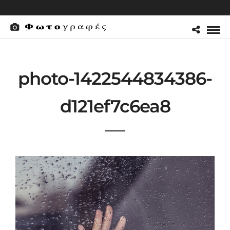
photo-1422544834386-
d121ef7c6ea8