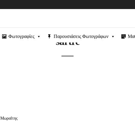
Φωτογραφίες
Παρουσιάσεις Φωτογράφων
Μα
sartre
ς Μωραΐτης