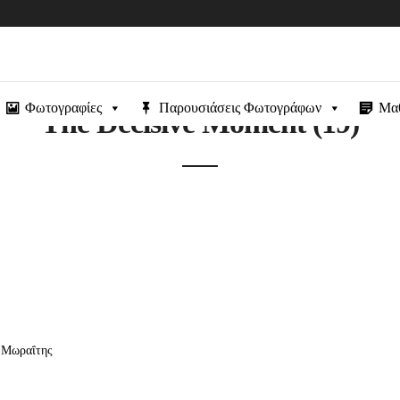
Φωτογραφίες
Παρουσιάσεις Φωτογράφων
Μα
The Decisive Moment (19)
ς Μωραΐτης